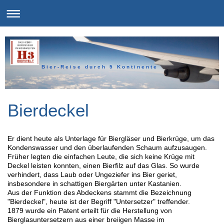
B i e r - R e i s e d u r c h 5 K o n t i n e n t e
Bierdeckel
Er dient heute als Unterlage für Biergläser und Bierkrüge, um das
Kondenswasser und den überlaufenden Schaum aufzusaugen.
Früher legten die einfachen Leute, die sich keine Krüge mit
Deckel leisten konnten, einen Bierfilz auf das Glas. So wurde
verhindert, dass Laub oder Ungeziefer ins Bier geriet,
insbesondere in schattigen Biergärten unter Kastanien.
Aus der Funktion des Abdeckens stammt die Bezeichnung
"Bierdeckel", heute ist der Begriff "Untersetzer" treffender.
1879 wurde ein Patent erteilt für die Herstellung von
Bierglasuntersetzern aus einer breiigen Masse im